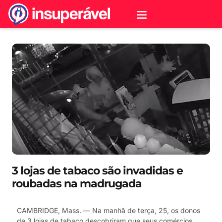
3 lojas de tabaco são invadidas e
roubadas na madrugada
CAMBRIDGE, Mass. — Na manhã de terça, 25, os donos
de 3 lojas de tabaco descobriram que seus comércios