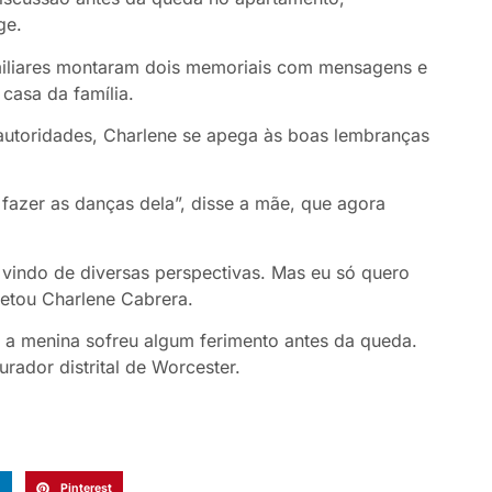
ge.
miliares montaram dois memoriais com mensagens e
 casa da família.
 autoridades, Charlene se apega às boas lembranças
a fazer as danças dela”, disse a mãe, que agora
 vindo de diversas perspectivas. Mas eu só quero
letou Charlene Cabrera.
 a menina sofreu algum ferimento antes da queda.
rador distrital de Worcester.
n
Pinterest