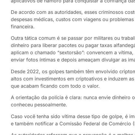
aplicativos de namoro para conquistar a confiança das
De acordo com as autoridades, esses criminosos co
despesas médicas, custos com viagens ou problemas l
financeira.
Outra tática comum é se passar por militares ou traba
dinheiro para liberar pacotes ou pagar taxas alfande
aplicam o chamado “sextorsão”: convencem a vítima, 
enviar fotos íntimas e depois ameaçam divulgar as i
Desde 2022, os golpes também têm envolvido criptom
altos com investimentos em criptoativos e induzem as 
que acabam ficando com todo o valor.
A orientação da polícia é clara: nunca envie dinheir
conheceu pessoalmente.
Caso você tenha sido vítima desse tipo de golpe, é im
e também notificar a Comissão Federal de Comércio (
As autoridades reforçam que a prevenção é o melhor c