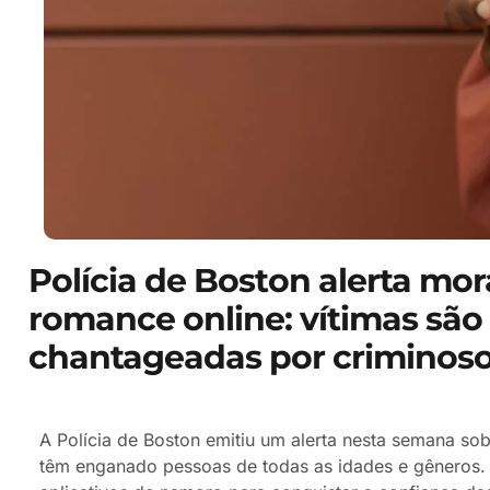
Polícia de Boston alerta mo
romance online: vítimas sã
chantageadas por criminosos
A Polícia de Boston emitiu um alerta nesta semana so
têm enganado pessoas de todas as idades e gêneros. O