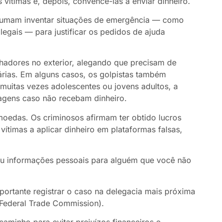
 vítimas e, depois, convencê-las a enviar dinheiro.
stumam inventar situações de emergência — como
egais — para justificar os pedidos de ajuda
lhadores no exterior, alegando que precisam de
gárias. Em alguns casos, os golpistas também
muitas vezes adolescentes ou jovens adultos, a
magens caso não recebam dinheiro.
oedas. Os criminosos afirmam ter obtido lucros
vítimas a aplicar dinheiro em plataformas falsas,
o ou informações pessoais para alguém que você não
portante registrar o caso na delegacia mais próxima
Federal Trade Commission).
aminho para evitar prejuízos financeiros e