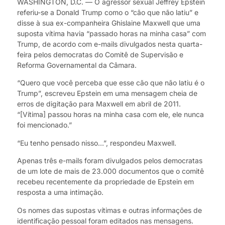
WASHINGTON, D.C. — O agressor sexual Jeffrey Epstein
referiu-se a Donald Trump como o “cão que não latiu” e
disse à sua ex-companheira Ghislaine Maxwell que uma
suposta vítima havia “passado horas na minha casa” com
Trump, de acordo com e-mails divulgados nesta quarta-
feira pelos democratas do Comitê de Supervisão e
Reforma Governamental da Câmara.
“Quero que você perceba que esse cão que não latiu é o
Trump”, escreveu Epstein em uma mensagem cheia de
erros de digitação para Maxwell em abril de 2011.
“[Vítima] passou horas na minha casa com ele, ele nunca
foi mencionado.”
“Eu tenho pensado nisso…”, respondeu Maxwell.
Apenas três e-mails foram divulgados pelos democratas
de um lote de mais de 23.000 documentos que o comitê
recebeu recentemente da propriedade de Epstein em
resposta a uma intimação.
Os nomes das supostas vítimas e outras informações de
identificação pessoal foram editados nas mensagens.