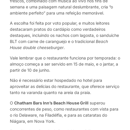
frescos, combinado com música ao vivo nos fins de
semana e uma paisagem natural deslumbrante, cria “o
ambiente perfeito” para uma refeição memorável.
A escolha foi feita por voto popular, e muitos leitores
destacaram pratos do cardápio como verdadeiros
destaques, incluindo os nachos com lagosta, o sanduíche
BLT com carne de caranguejo e o tradicional
Beach
House double cheeseburger
.
Vale lembrar que o restaurante funciona por temporada: o
almoço começa a ser servido em 15 de maio, e o jantar, a
partir de 10 de junho.
Não é necessário estar hospedado no hotel para
aproveitar as delícias do restaurante, que oferece serviço
tanto na varanda quanto na areia da praia.
O
Chatham Bars Inn’s Beach House Grill
superou
concorrentes de peso, como restaurantes com vista para
o rio Delaware, na Filadélfia, e para as cataratas do
Niágara, em Nova York.