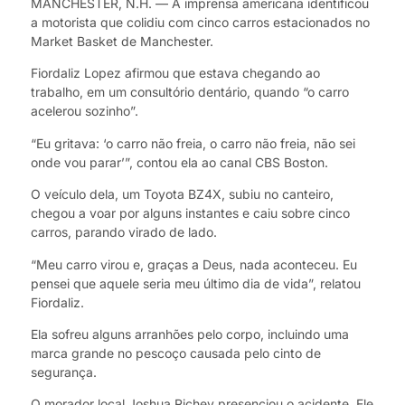
MANCHESTER, N.H. — A imprensa americana identificou
a motorista que colidiu com cinco carros estacionados no
Market Basket de Manchester.
Fiordaliz Lopez afirmou que estava chegando ao
trabalho, em um consultório dentário, quando “o carro
acelerou sozinho”.
“Eu gritava: ‘o carro não freia, o carro não freia, não sei
onde vou parar’”, contou ela ao canal CBS Boston.
O veículo dela, um Toyota BZ4X, subiu no canteiro,
chegou a voar por alguns instantes e caiu sobre cinco
carros, parando virado de lado.
“Meu carro virou e, graças a Deus, nada aconteceu. Eu
pensei que aquele seria meu último dia de vida”, relatou
Fiordaliz.
Ela sofreu alguns arranhões pelo corpo, incluindo uma
marca grande no pescoço causada pelo cinto de
segurança.
O morador local Joshua Richey presenciou o acidente. Ele