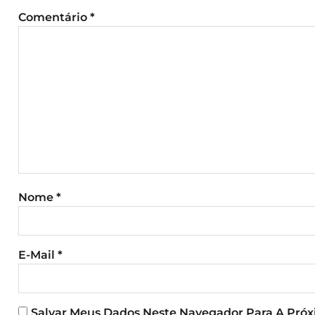
Comentário
*
Nome
*
E-Mail
*
Salvar Meus Dados Neste Navegador Para A Pró